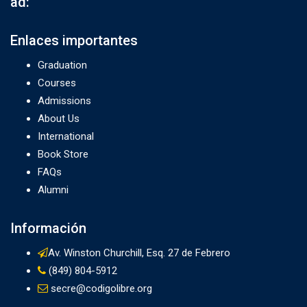
ad:
Enlaces importantes
Graduation
Courses
Admissions
About Us
International
Book Store
FAQs
Alumni
Información
Av. Winston Churchill, Esq. 27 de Febrero
(849) 804-5912
secre@codigolibre.org