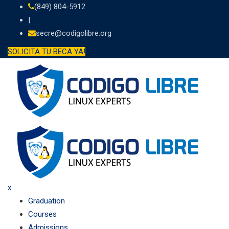
Skip
(849) 804-5912
to
|
content
secre@codigolibre.org
SOLICITA TU BECA YA!
x
Graduation
Courses
Admissions