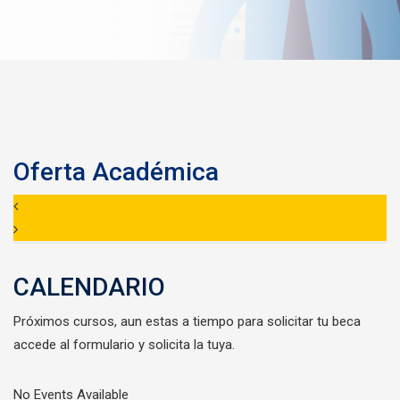
Oferta Académica
CALENDARIO
Próximos cursos, aun estas a tiempo para solicitar tu beca
accede al formulario y solicita la tuya.
No Events Available