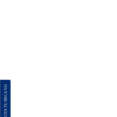
SOLICITA TU BECA YA!