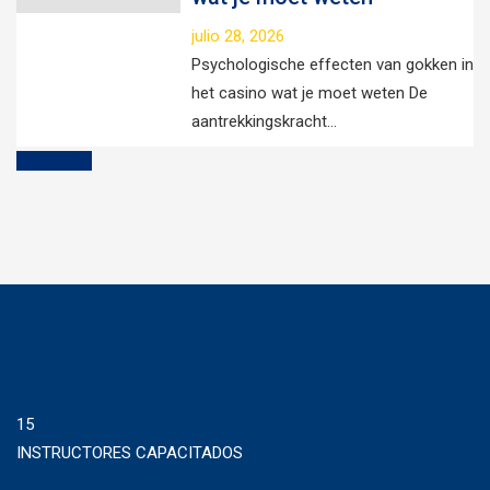
julio 28, 2026
Psychologische effecten van gokken in
het casino wat je moet weten De
aantrekkingskracht…
VER TODO
15
INSTRUCTORES CAPACITADOS