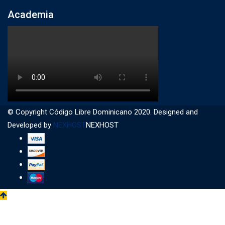
Academia
© Copyright Código Libre Dominicano 2020. Designed and
Developed by
NEXHOST
NEXHOST