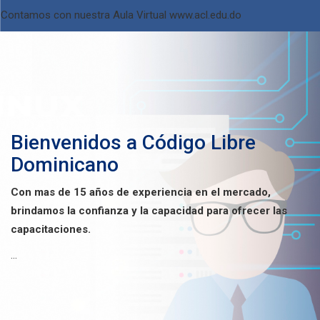
Contamos con nuestra Aula Virtual www.acl.edu.do
Bienvenidos a Código Libre
Dominicano
Con mas de 15 años de experiencia en el mercado,
brindamos la confianza y la capacidad para ofrecer las
capacitaciones.
…