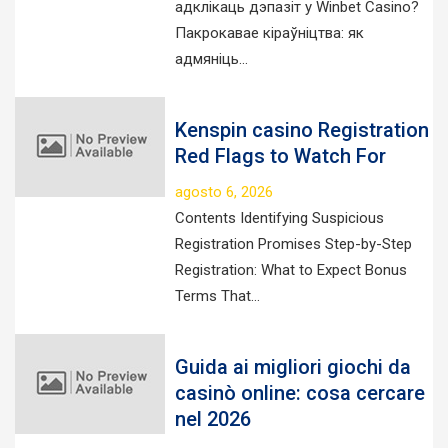
адклікаць дэпазіт у Winbet Casino?
Пакрокавае кіраўніцтва: як
адмяніць…
Kenspin casino Registration
Red Flags to Watch For
agosto 6, 2026
Contents Identifying Suspicious
Registration Promises Step-by-Step
Registration: What to Expect Bonus
Terms That…
Guida ai migliori giochi da
casinò online: cosa cercare
nel 2026