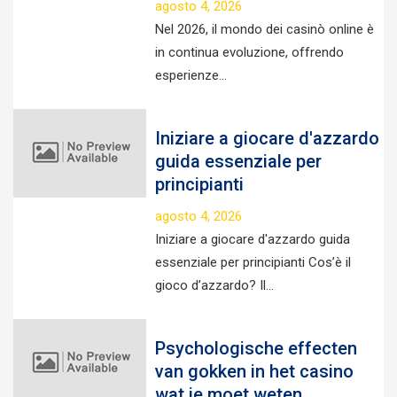
agosto 4, 2026
Nel 2026, il mondo dei casinò online è
in continua evoluzione, offrendo
esperienze…
Iniziare a giocare d'azzardo
guida essenziale per
principianti
agosto 4, 2026
Iniziare a giocare d'azzardo guida
essenziale per principianti Cos’è il
gioco d’azzardo? Il…
Psychologische effecten
van gokken in het casino
wat je moet weten